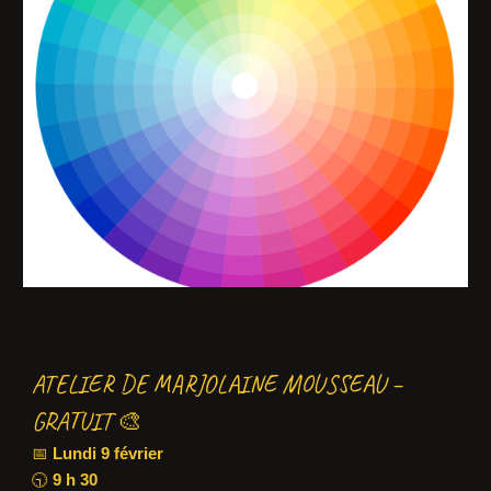
ATELIER DE MARJOLAINE MOUSSEAU –
GRATUIT
🎨
📅
Lundi 9 février
🕤
9 h 30